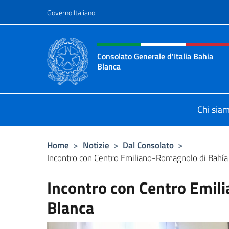
Salta al contenuto
Governo Italiano
Intestazione sito, social 
Consolato Generale d'Italia Bahia
Blanca
Sito ufficiale del Consolato General
Chi sia
Home
>
Notizie
>
Dal Consolato
>
Incontro con Centro Emiliano-Romagnolo di Bahía
Incontro con Centro Emil
Blanca