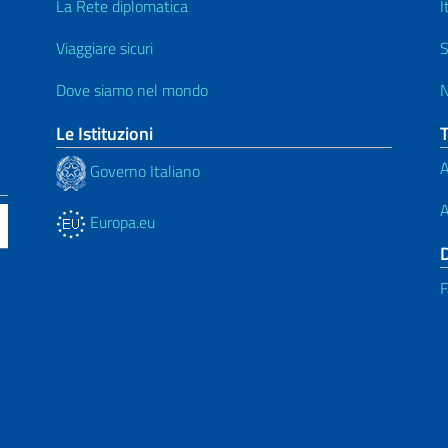
La Rete diplomatica
I
Viaggiare sicuri
S
Dove siamo nel mondo
N
Le Istituzioni
A
Governo Italiano
A
Europa.eu
F