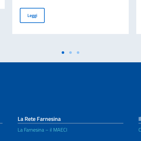
Diplomatura en Estudios y Gestión de Instituciones de l
Leggi
La Rete Farnesina
I
La Farnesina – il MAECI
C