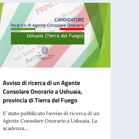
Avviso di ricerca di un Agente
Cessa
Consolare Onorario a Ushuaia,
d’ide
provincia di Tierra del Fuego
agos
E’ stato pubblicato l'avviso di ricerca di un
A part
Agente Consolare Onorario a Ushuaia. La
cartac
scadenza...