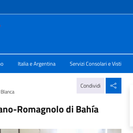
e menù
e d'Italia Bahia Blanca
mo
Italia e Argentina
Servizi Consolari e Visti
Condi
Condividi
 Blanca
iano-Romagnolo di Bahía