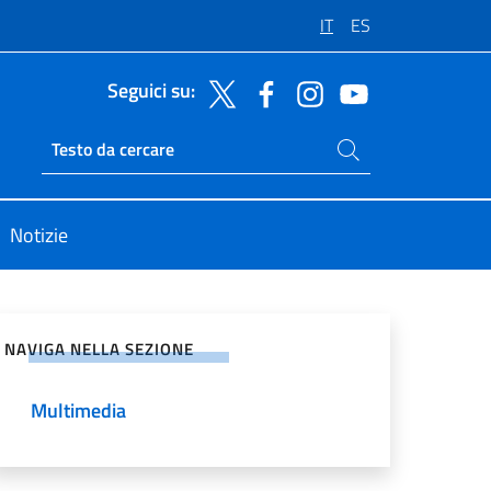
IT
ES
Seguici su:
Cerca nel sito
Ricerca sito live
Notizie
vidi sui Social Network
NAVIGA NELLA SEZIONE
Multimedia