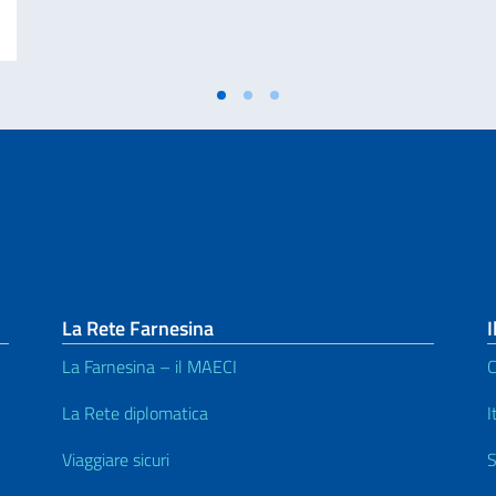
La Rete Farnesina
I
La Farnesina – il MAECI
C
La Rete diplomatica
I
Viaggiare sicuri
S