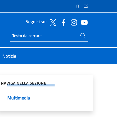
IT
ES
Seguici su:
Cerca nel sito
Ricerca sito live
Notizie
vidi sui Social Network
NAVIGA NELLA SEZIONE
Multimedia