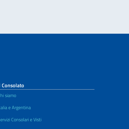
l Consolato
hi siamo
talia e Argentina
ervizi Consolari e Visti