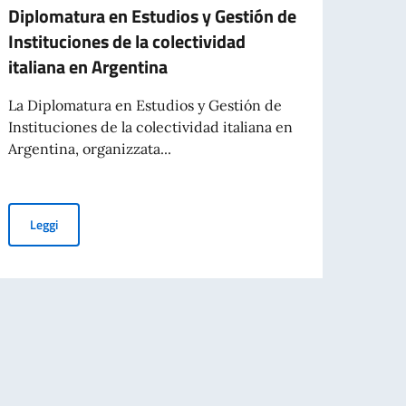
Diplomatura en Estudios y Gestión de
Avvis
Instituciones de la colectividad
Cons
italiana en Argentina
provi
La Diplomatura en Estudios y Gestión de
E’ sta
Instituciones de la colectividad italiana en
Agent
Argentina, organizzata...
scade
Diplomatura en Estudios y Gestión de Instituciones de la colecti
Leggi
Leg
ZIONE INTERNAZIONALE, ON. ANTONIO TAJANI, IN OCCASIONE DEL 70° A