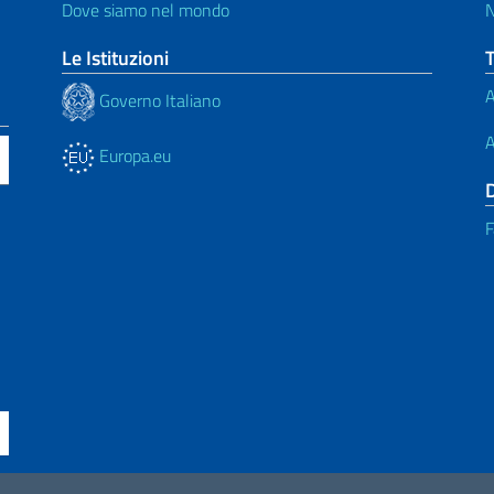
Dove siamo nel mondo
N
Le Istituzioni
A
Governo Italiano
A
Europa.eu
F