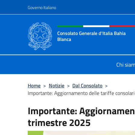
Salta al contenuto
Governo Italiano
Intestazione sito, social 
Consolato Generale d'Italia Bahia
Blanca
Sito ufficiale del Consolato General
Chi sia
Home
>
Notizie
>
Dal Consolato
>
Importante: Aggiornamento delle tariffe consolar
Importante: Aggiornamento
trimestre 2025