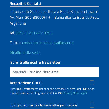
Sezione footer
Recapiti e Contatti
Il Consolato Generale d’Italia a Bahia Blanca si trova in
Av. Alem 309 B8000FTR – Bahía Blanca Buenos Aires,
Argentina
Tel.
0054 9 291 442 8255
E-mail:
consolato.bahiablanca@esteri.it
Gli uffici della sede
Iscriviti alla nostra Newsletter
Inserisci la tua email
Accettazione GDPR
Autorizzo il trattamento dei miei dati personali ai sensi del GDPR e del
Decreto Legislativo 30 giugno 2003, n.196
Privacy
Note Legali
Sì, voglio iscrivermi alla Newsletter per ricevere