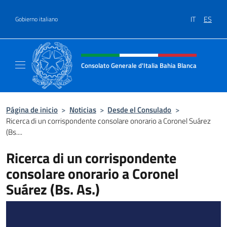
Saltar al contenido
IT
ES
Gobierno italiano
Encabezado del sitio web, redes
Consolato Generale d'Italia Bahia Blanca
Sito ufficiale del Consolato Generale d'Ital
Página de inicio
>
Noticias
>
Desde el Consulado
>
Ricerca di un corrispondente consolare onorario a Coronel Suárez
(Bs....
Ricerca di un corrispondente
consolare onorario a Coronel
Suárez (Bs. As.)