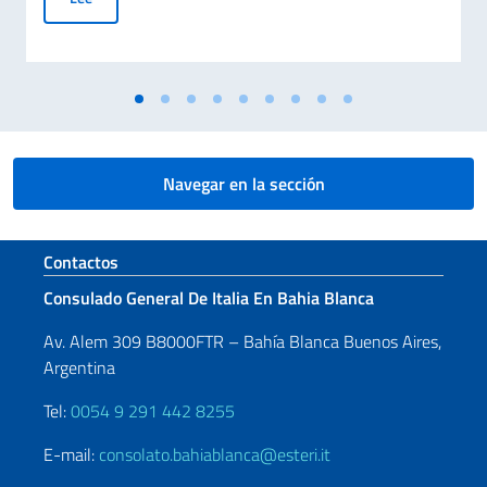
Navegar en la sección
Sezione footer
Contactos
Consulado General De Italia En Bahia Blanca
Av. Alem 309 B8000FTR – Bahía Blanca Buenos Aires,
Argentina
Tel:
0054 9 291 442 8255
E-mail:
consolato.bahiablanca@esteri.it