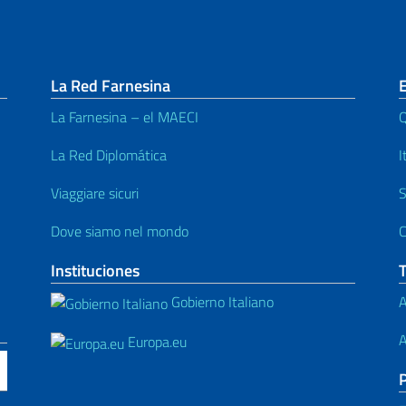
La Red Farnesina
La Farnesina – el MAECI
Q
La Red Diplomática
I
Viaggiare sicuri
S
Dove siamo nel mondo
C
Instituciones
Gobierno Italiano
A
A
Europa.eu