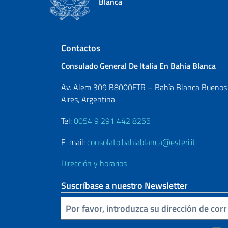
Blanca
Sezione footer
Contactos
Consulado General De Italia En Bahia Blanca
Av. Alem 309 B8000FTR – Bahía Blanca Buenos
Aires, Argentina
Tel:
0054 9 291 442 8255
E-mail:
consolato.bahiablanca@esteri.it
Dirección y horarios
Suscríbase a nuestro Newsletter
Inserta tu correo electronico