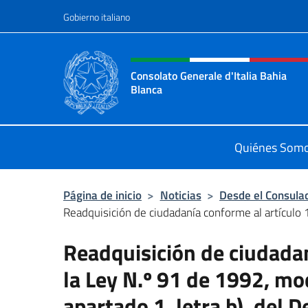
Saltar al contenido
Gobierno italiano
Encabezado del sitio web,
Consolato Generale d'Italia Bahia
Blanca
Sito ufficiale del Consolato General
Quiénes Som
Página de inicio
>
Noticias
>
Desde el Consula
Readquisición de ciudadanía conforme al artículo 1
Readquisición de ciudadan
la Ley N.º 91 de 1992, mod
apartado 1, letra b), del 