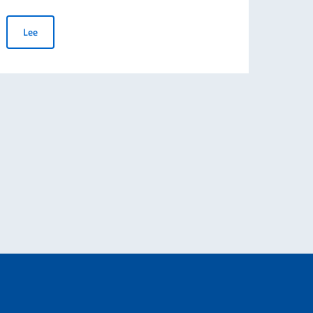
Diplomatura en Estudios y Gestión de Instituciones de la colectivi
Lee
Le
IONE INTERNAZIONALE, ON. ANTONIO TAJANI, IN OCCASIONE DEL 70° AN