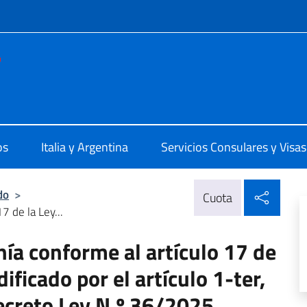
 redes sociales y menú
e d'Italia Bahia Blanca
os
Italia y Argentina
Servicios Consulares y Visas
Compa
do
>
Cuota
7 de la Ley...
ía conforme al artículo 17 de
ificado por el artículo 1-ter,
Decreto Ley N.º 36/2025