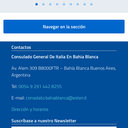
Navegar en la sección
Sezione footer
Contactos
Consulado General De Italia En Bahia Blanca
Av. Alem 309 B8000FTR – Bahía Blanca Buenos Aires,
Argentina
Tel:
0054 9 291 442 8255
E-mail:
consolato.bahiablanca@esteri.it
Dirección y horarios
Suscríbase a nuestro Newsletter