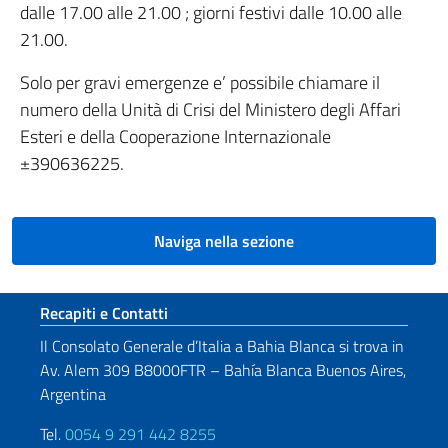
dalle 17.00 alle 21.00 ; giorni festivi dalle 10.00 alle
21.00.
Solo per gravi emergenze e’ possibile chiamare il
numero della Unità di Crisi del Ministero degli Affari
Esteri e della Cooperazione Internazionale
±390636225.
Naviga nella sezione
Sezione footer
Recapiti e Contatti
Il Consolato Generale d’Italia a Bahia Blanca si trova in
Av. Alem 309 B8000FTR – Bahía Blanca Buenos Aires,
Argentina
Tel.
0054 9 291 442 8255