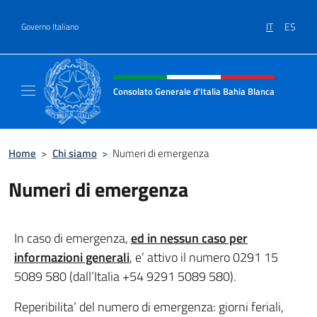
Salta al contenuto
IT
ES
Governo Italiano
Intestazione sito, social e menù
Consolato Generale d'Italia Bahia Blanca
Sito ufficiale del Consolato Generale d'Ital
Home
>
Chi siamo
>
Numeri di emergenza
Numeri di emergenza
In caso di emergenza,
ed in nessun caso per
informazioni generali
, e’ attivo il numero 0291 15
5089 580 (dall’Italia +54 9291 5089 580).
Reperibilita’ del numero di emergenza: giorni feriali,