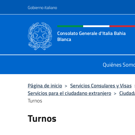
Saltar al contenido
Gobierno italiano
Encabezado del sitio web,
Consolato Generale d'Italia Bahia
Blanca
Sito ufficiale del Consolato General
Quiénes Som
Página de inicio
>
Servicios Consulares y Visas
Servicios para el ciudadano extranjero
>
Ciudad
Turnos
Turnos