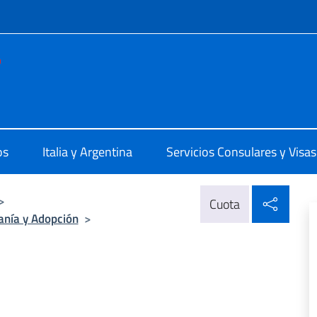
 redes sociales y menú
e d'Italia Bahia Blanca
os
Italia y Argentina
Servicios Consulares y Visas
Compa
>
Cuota
anía y Adopción
>