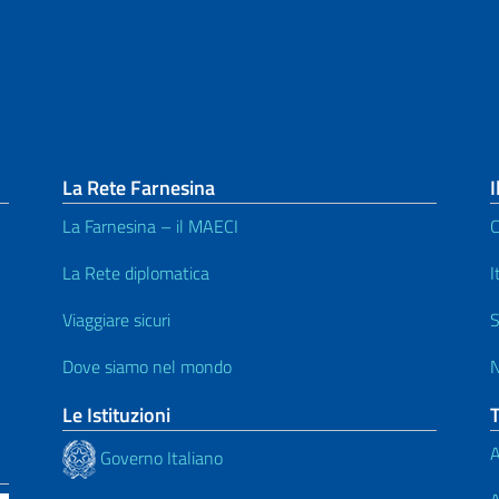
La Rete Farnesina
I
La Farnesina – il MAECI
C
La Rete diplomatica
I
Viaggiare sicuri
S
Dove siamo nel mondo
N
Le Istituzioni
A
Governo Italiano