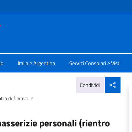
e menù
e d'Italia Bahia Blanca
mo
Italia e Argentina
Servizi Consolari e Visti
Condi
Condividi
ro definitivo in
sserizie personali (rientro