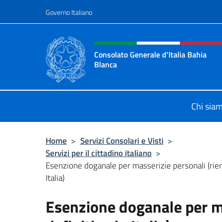
Salta al contenuto
Governo Italiano
Intestazione sito, social 
Consolato Generale d'Italia Bahia
Blanca
Sito ufficiale del Consolato General
Chi sia
Home
>
Servizi Consolari e Visti
>
Servizi per il cittadino italiano
>
Esenzione doganale per masserizie personali (rient
Italia)
Esenzione doganale per ma